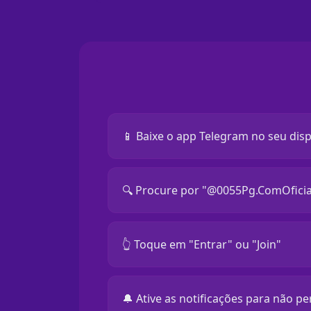
📱 Baixe o app Telegram no seu disp
🔍 Procure por "@0055Pg.ComOficia
👆 Toque em "Entrar" ou "Join"
🔔 Ative as notificações para não p