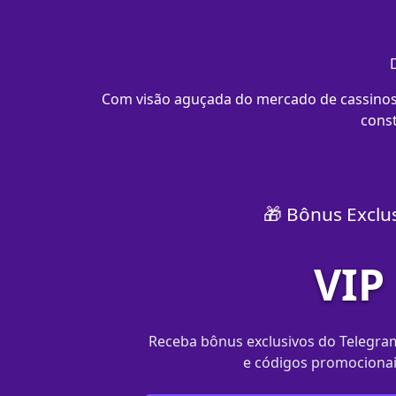
Com visão aguçada do mercado de cassinos
const
🎁 Bônus Exclu
VIP
Receba bônus exclusivos do Telegra
e códigos promocionai