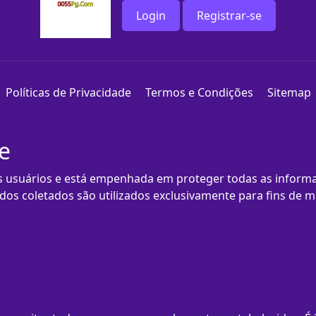
Login
Registrar-se
Políticas de Privacidade
Termos e Condições
Sitemap
de
us usuários e está empenhada em proteger todas as informa
os coletados são utilizados exclusivamente para fins de m