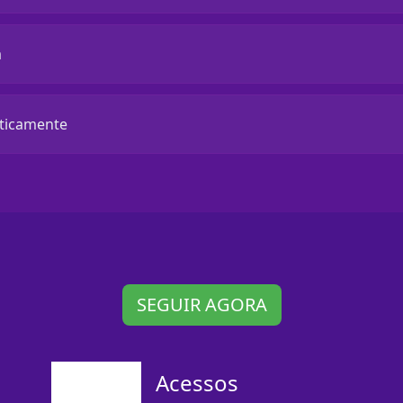
a
aticamente
SEGUIR AGORA
Acessos