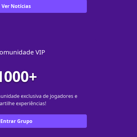
Ver Notícias
Comunidade VIP
1000+
unidade exclusiva de jogadores e
rtilhe experiências!
Entrar Grupo