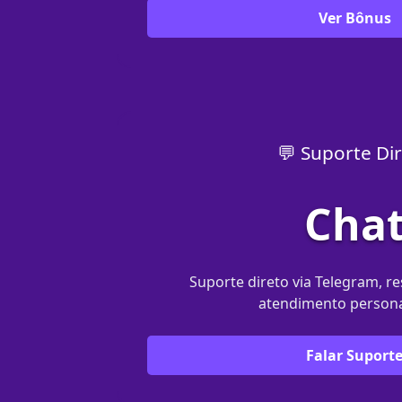
Ver Bônus
💬 Suporte Di
Cha
Suporte direto via Telegram, r
atendimento persona
Falar Suport