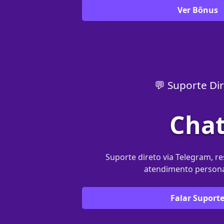
Ver Bônus
💬 Suporte Di
Cha
Suporte direto via Telegram, r
atendimento persona
Falar Suport