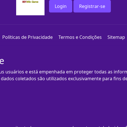
Login
Registrar-se
Políticas de Privacidade
Termos e Condições
Sitemap
de
eus usuários e está empenhada em proteger todas as infor
dados coletados são utilizados exclusivamente para fins d