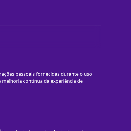
mações pessoais fornecidas durante o uso
e melhoria contínua da experiência de